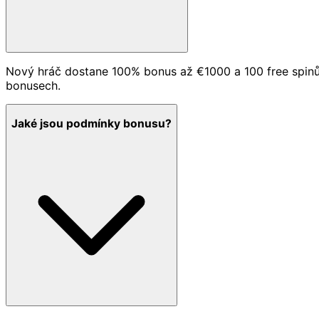
Nový hráč dostane 100% bonus až €1000 a 100 free spinů 
bonusech.
Jaké jsou podmínky bonusu?