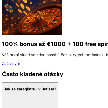
100% bonus až €1000 + 100 free spi
Váš první vklad se zdvojnásobí. Bez skrytých podmínek,
Začít nyní
Často kladené otázky
Jak se zaregistruji v Betista?