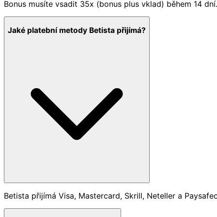
Bonus musíte vsadit 35x (bonus plus vklad) během 14 dní.
Jaké platební metody Betista přijímá?
Betista přijímá Visa, Mastercard, Skrill, Neteller a Paysa