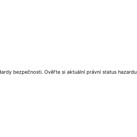
ardy bezpečnosti. Ověřte si aktuální právní status hazardu