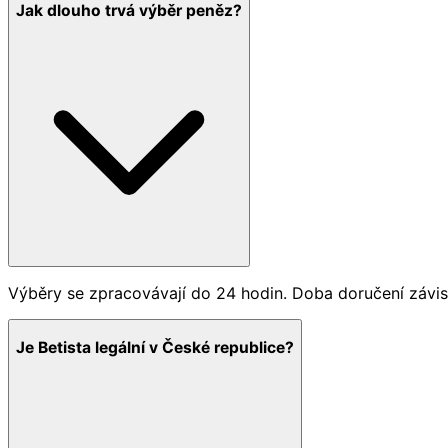
Jak dlouho trvá výběr peněz?
Výběry se zpracovávají do 24 hodin. Doba doručení závisí 
Je Betista legální v České republice?