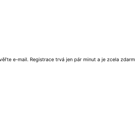
ověřte e-mail. Registrace trvá jen pár minut a je zcela zda